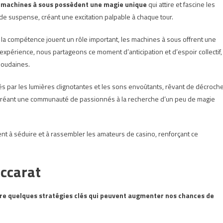
 machines à sous possèdent une magie unique
qui attire et fascine les
de suspense, créant une excitation palpable à chaque tour.
et la compétence jouent un rôle important, les machines à sous offrent une
 expérience, nous partageons ce moment d’anticipation et d’espoir collectif,
soudaines.
 par les lumières clignotantes et les sons envoûtants, rêvant de décroch
 créant une communauté de passionnés à la recherche d’un peu de magie
ent à séduire et à rassembler les amateurs de casino, renforçant ce
ccarat
ndre quelques stratégies clés qui peuvent augmenter nos chances de