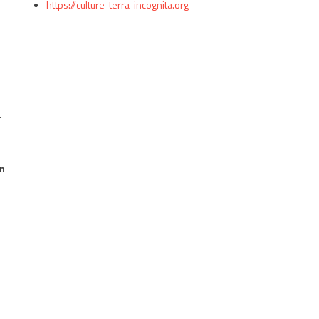
https://culture-terra-incognita.org
t
on