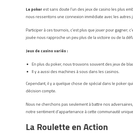
Le poker
est sans doute l’un des jeux de casino les plus e
nous ressentons une connexion immédiate avec les autres jo
Participer à ces tournois, c’est plus que jouer pour gagner; 
jouée nous rapproche un peu plus de la victoire ou de la défa
Jeux de casino variés :
En plus du poker, nous trouvons souvent des jeux de blac
Il y a aussi des machines à sous dans les casinos.
Cependant, il y a quelque chose de spécial dans le poker qui 
décision compte.
Nous ne cherchons pas seulement à battre nos adversaires,
notre sentiment d’appartenance à cette communauté unique
La Roulette en Action