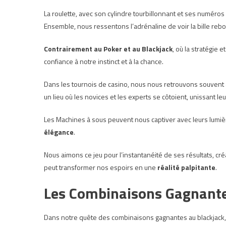
La roulette, avec son cylindre tourbillonnant et ses numéro
Ensemble, nous ressentons l’adrénaline de voir la bille rebo
Contrairement au Poker et au Blackjack
, où la stratégie e
confiance à notre instinct et à la chance.
Dans les tournois de casino, nous nous retrouvons souvent au
un lieu où les novices et les experts se côtoient, unissant le
Les Machines à sous peuvent nous captiver avec leurs lumièr
élégance
.
Nous aimons ce jeu pour l’instantanéité de ses résultats, c
peut transformer nos espoirs en une
réalité palpitante
.
Les Combinaisons Gagnante
Dans notre quête des combinaisons gagnantes au blackjac