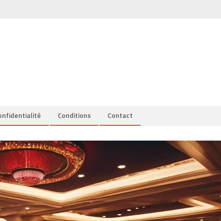
onfidentialité
Conditions
Contact