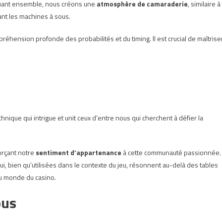
jouant ensemble, nous créons une
atmosphère de camaraderie
, similaire à
ant les machines à sous.
éhension profonde des probabilités et du timing. Il est crucial de maîtrise
nique qui intrigue et unit ceux d’entre nous qui cherchent à défier la
orçant notre
sentiment d’appartenance
à cette communauté passionnée.
, bien qu’utilisées dans le contexte du jeu, résonnent au-delà des tables
du monde du casino.
ous