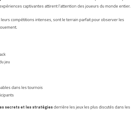
xpériences captivantes attirent l’attention des joueurs du monde entier.
Et
Débattus
leurs compétitions intenses, sont le terrain parfait pour observer les
Des
ngouement.
Casino
Tournaments
jack
du jeu
ables dans les tournois
icipants
les secrets et les stratégies
derrière les jeux les plus discutés dans les