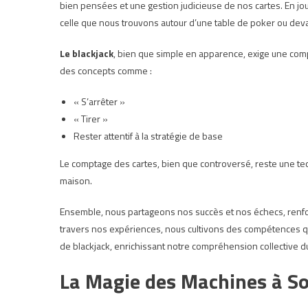
bien pensées et une gestion judicieuse de nos cartes. En 
celle que nous trouvons autour d’une table de poker ou dev
Le blackjack
, bien que simple en apparence, exige une compr
des concepts comme :
« S’arrêter »
« Tirer »
Rester attentif à la stratégie de base
Le comptage des cartes, bien que controversé, reste une tech
maison.
Ensemble, nous partageons nos succès et nos échecs, renf
travers nos expériences, nous cultivons des compétences qui
de blackjack, enrichissant notre compréhension collective 
La Magie des Machines à S