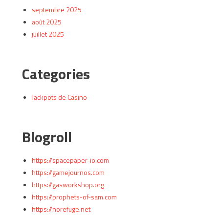
septembre 2025
août 2025
juillet 2025
Categories
Jackpots de Casino
Blogroll
https://spacepaper-io.com
https://gamejournos.com
https://gasworkshop.org
https://prophets-of-sam.com
https://norefuge.net