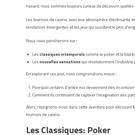
hasard, nous sommes toujours curieux de découvrir quelles e
Les tournois de casino, avec leur atmosphère électrisante et 
tendances émergentes et les jeux qui suscitent le plus d’e
Nous nous pencherons sur :
Les
classiques intemporels
comme le poker et le black
Les
nouvelles sensations
qui révolutionnent l’industrie 
En explorant ces jeux, nous comprendrons mieux :
Pourquoi certains d’entre eux deviennent des incontourn
Comment ils continuent de captiver l’imagination des part
Alors, rejoignons-nous dans cette aventure pour découvrir
tournois de casino.
Les Classiques: Poker